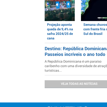
Projeção aponta
Semana chuvo
queda de 9,4% na
com frente fria 
safra 2024/25 de
Sul do Brasil
cana
Destino: República Dominican
Passeios incríveis o ano todo
A República Dominicana é um paraíso
caribenho com uma diversidade de atraç
turísticas...
VEJA TODAS AS NOTÍCIAS