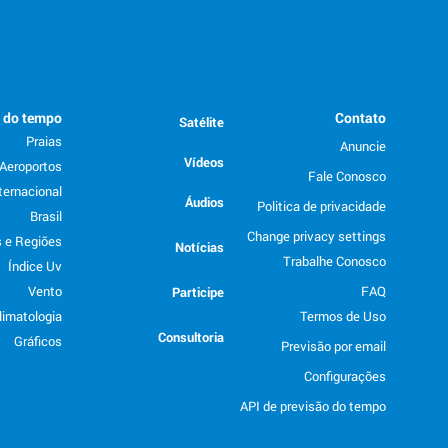
o do tempo
Contato
Satélite
Praias
Anuncie
Vídeos
Aeroportos
Fale Conosco
ternacional
Áudios
Politica de privacidade
Brasil
Change privacy settings
 e Regiões
Notícias
Trabalhe Conosco
Índice Uv
Vento
FAQ
Participe
limatologia
Termos de Uso
Consultoria
Gráficos
Previsão por email
Configurações
API de previsão do tempo