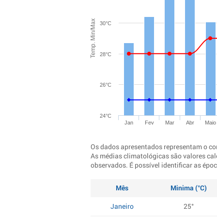
Temp. Min/Max
30°C
28°C
26°C
24°C
Jan
Fev
Mar
Abr
Maio
Os dados apresentados representam o co
As médias climatológicas são valores cal
observados. É possível identificar as ép
Mês
Minima (°C)
Janeiro
25°