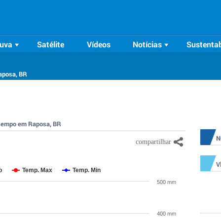
uva
Satélite
Vídeos
Notícias
Sustentab
aposa, BR
o tempo em Raposa, BR
N
V
o
Temp. Max
Temp. Min
500 mm
400 mm