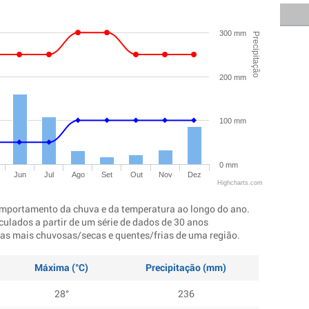
300 mm
Precipitação
200 mm
100 mm
0 mm
Jun
Jul
Ago
Set
Out
Nov
Dez
Highcharts.com
mportamento da chuva e da temperatura ao longo do ano.
culados a partir de um série de dados de 30 anos
ocas mais chuvosas/secas e quentes/frias de uma região.
Máxima (°C)
Precipitação (mm)
28°
236