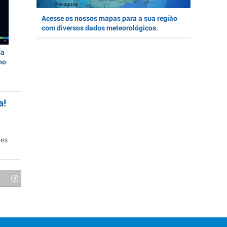
Acesse os nossos mapas para a sua região
com diversos dados meteorológicos.
sa
no
a!
ões