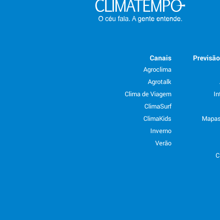
Canais
Previsã
Agroclima
Agrotalk
Clima de Viagem
In
ClimaSurf
ClimaKids
Mapas
Inverno
Verão
C