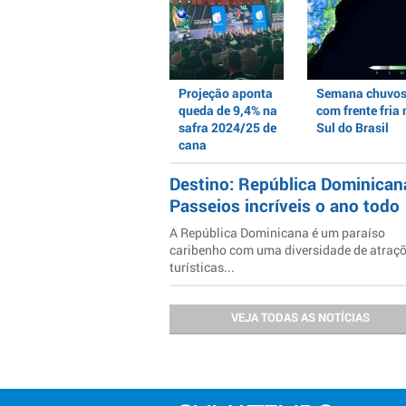
Projeção aponta
Semana chuvo
queda de 9,4% na
com frente fria 
safra 2024/25 de
Sul do Brasil
cana
Destino: República Dominican
Passeios incríveis o ano todo
A República Dominicana é um paraíso
caribenho com uma diversidade de atraç
turísticas...
VEJA TODAS AS NOTÍCIAS