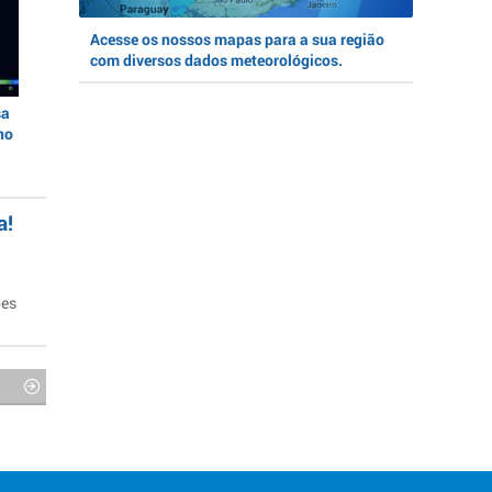
Acesse os nossos mapas para a sua região
com diversos dados meteorológicos.
sa
no
a!
ões