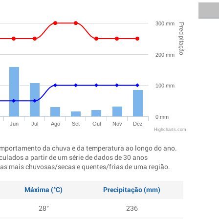
300 mm
Precipitação
200 mm
100 mm
0 mm
Jun
Jul
Ago
Set
Out
Nov
Dez
Highcharts.com
mportamento da chuva e da temperatura ao longo do ano.
culados a partir de um série de dados de 30 anos
ocas mais chuvosas/secas e quentes/frias de uma região.
Máxima (°C)
Precipitação (mm)
28°
236