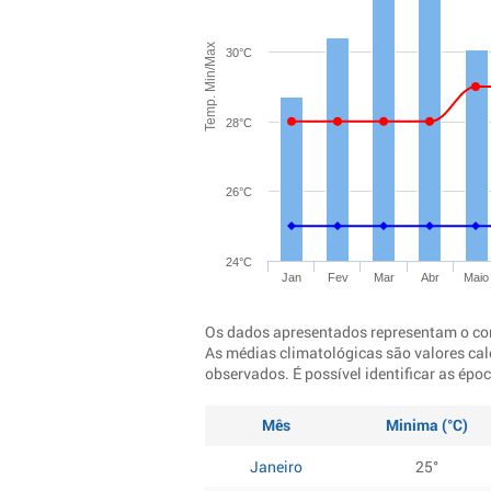
Temp. Min/Max
30°C
28°C
26°C
24°C
Jan
Fev
Mar
Abr
Maio
Os dados apresentados representam o co
As médias climatológicas são valores cal
observados. É possível identificar as ép
Mês
Minima (°C)
Janeiro
25°