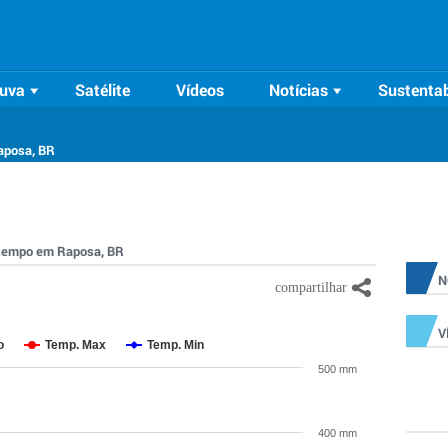
uva
Satélite
Vídeos
Notícias
Sustentab
aposa, BR
o tempo em Raposa, BR
N
V
o
Temp. Max
Temp. Min
500 mm
400 mm