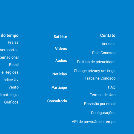
o do tempo
Contato
Satélite
Praias
Anuncie
Vídeos
Aeroportos
Fale Conosco
ternacional
Áudios
Politica de privacidade
Brasil
Change privacy settings
 e Regiões
Notícias
Trabalhe Conosco
Índice Uv
Vento
FAQ
Participe
limatologia
Termos de Uso
Consultoria
Gráficos
Previsão por email
Configurações
API de previsão do tempo