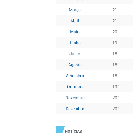
Março
21°
Abril
21°
Maio
20°
Junho
19°
Julho
18°
Agosto
18°
Setembro
18°
Outubro
19°
Novembro
20°
Dezembro
20°
NOTÍCIAS