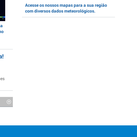
Acesse os nossos mapas para a sua região
com diversos dados meteorológicos.
sa
no
a!
ões