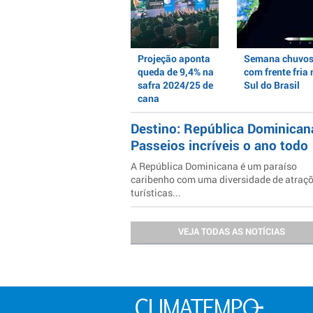
Projeção aponta
Semana chuvo
queda de 9,4% na
com frente fria 
safra 2024/25 de
Sul do Brasil
cana
Destino: República Dominican
Passeios incríveis o ano todo
A República Dominicana é um paraíso
caribenho com uma diversidade de atraç
turísticas...
VEJA TODAS AS NOTÍCIAS