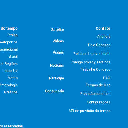
o do tempo
Contato
Satélite
Praias
Anuncie
Vídeos
Aeroportos
Fale Conosco
ternacional
Áudios
Politica de privacidade
Brasil
Change privacy settings
 e Regiões
Notícias
Trabalhe Conosco
Índice Uv
Vento
FAQ
Participe
limatologia
Termos de Uso
Consultoria
Gráficos
Previsão por email
Configurações
API de previsão do tempo
tos reservados.