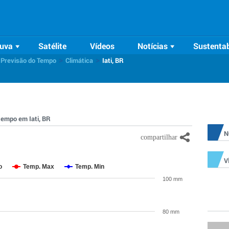
uva
Satélite
Vídeos
Notícias
Sustentab
>
>
 Previsão do Tempo
Climática
Iati, BR
 tempo em Iati, BR
N
V
o
Temp. Max
Temp. Min
100 mm
80 mm