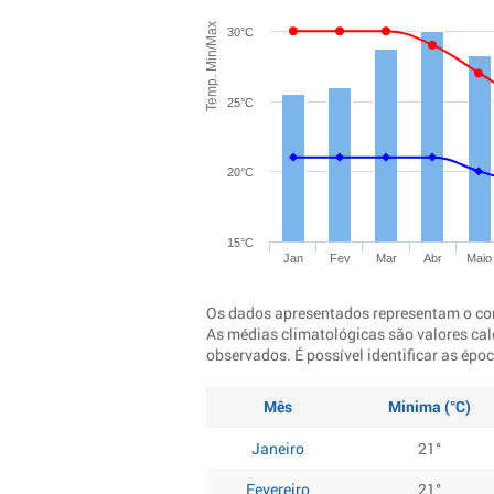
Temp. Min/Max
30°C
25°C
20°C
15°C
Jan
Fev
Mar
Abr
Maio
Os dados apresentados representam o co
As médias climatológicas são valores cal
observados. É possível identificar as ép
Mês
Minima (°C)
Janeiro
21°
Fevereiro
21°