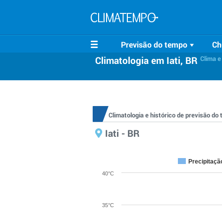
Previsão do tempo
Ch
Climatologia em Iati, BR
Clima e
Climatologia e histórico de previsão do
Iati - BR
Precipitaçã
40°C
35°C