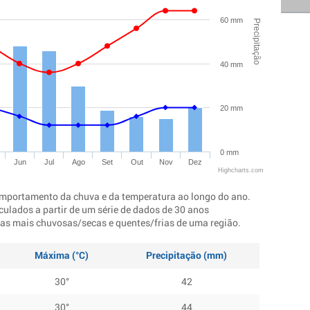
60 mm
Precipitação
40 mm
20 mm
0 mm
Jun
Jul
Ago
Set
Out
Nov
Dez
Highcharts.com
mportamento da chuva e da temperatura ao longo do ano.
culados a partir de um série de dados de 30 anos
ocas mais chuvosas/secas e quentes/frias de uma região.
Máxima (°C)
Precipitação (mm)
30°
42
30°
44