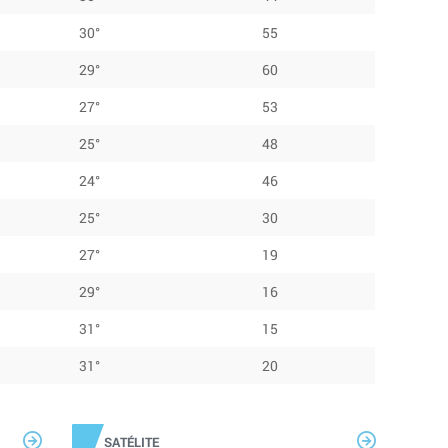
30°
55
29°
60
27°
53
25°
48
24°
46
25°
30
27°
19
29°
16
31°
15
31°
20
SATÉLITE