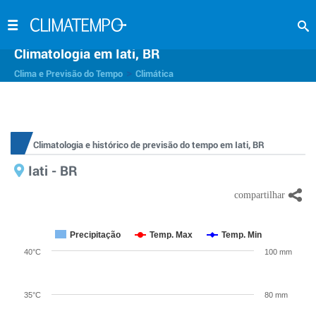
Climatologia em Iati, BR
>
Clima e Previsão do Tempo
Climática
Climatologia e histórico de previsão do tempo em Iati, BR
Iati - BR
Precipitação
Temp. Max
Temp. Min
40°C
100 mm
35°C
80 mm