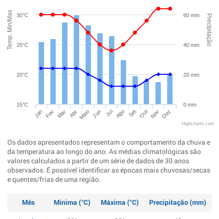
Temp. Min/Max
30°C
60 mm
Precipitação
25°C
40 mm
20°C
20 mm
15°C
0 mm
Jan
Abr
Jul
Out
Mar
Jun
Set
Dez
Fev
Maio
Ago
Nov
Highcharts.com
Os dados apresentados representam o comportamento da chuva e
da temperatura ao longo do ano. As médias climatológicas são
valores calculados a partir de um série de dados de 30 anos
observados. É possível identificar as épocas mais chuvosas/secas
e quentes/frias de uma região.
Mês
Minima (°C)
Máxima (°C)
Precipitação (mm)