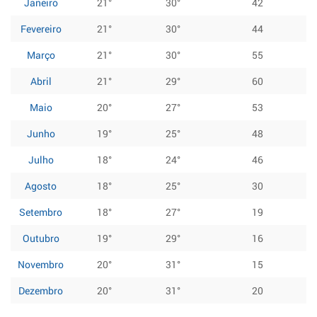
Janeiro
21°
30°
42
Fevereiro
21°
30°
44
Março
21°
30°
55
Abril
21°
29°
60
Maio
20°
27°
53
Junho
19°
25°
48
Julho
18°
24°
46
Agosto
18°
25°
30
Setembro
18°
27°
19
Outubro
19°
29°
16
Novembro
20°
31°
15
Dezembro
20°
31°
20