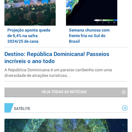
Projeção aponta queda
Semana chuvosa com
de 9,4% na safra
frente fria no Sul do
2024/25 de cana
Brasil
Destino: República Dominicana! Passeios
incríveis o ano todo
A República Dominicana é um paraíso caribenho com uma
diversidade de atrações turísticas...
VEJA TODAS AS NOTÍCIAS
SATÉLITE