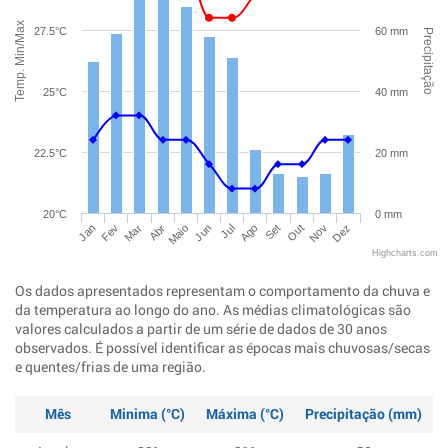
Temp. Min/Max
27.5°C
60 mm
Precipitação
25°C
40 mm
22.5°C
20 mm
20°C
0 mm
Jan
Abr
Jul
Out
Mar
Jun
Set
Dez
Fev
Maio
Ago
Nov
Highcharts.com
Os dados apresentados representam o comportamento da chuva e
da temperatura ao longo do ano. As médias climatológicas são
valores calculados a partir de um série de dados de 30 anos
observados. É possível identificar as épocas mais chuvosas/secas
e quentes/frias de uma região.
Mês
Minima (°C)
Máxima (°C)
Precipitação (mm)