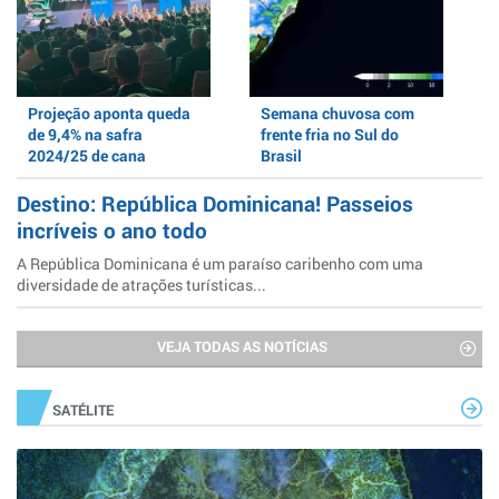
Projeção aponta queda
Semana chuvosa com
de 9,4% na safra
frente fria no Sul do
2024/25 de cana
Brasil
Destino: República Dominicana! Passeios
incríveis o ano todo
A República Dominicana é um paraíso caribenho com uma
diversidade de atrações turísticas...
VEJA TODAS AS NOTÍCIAS
SATÉLITE