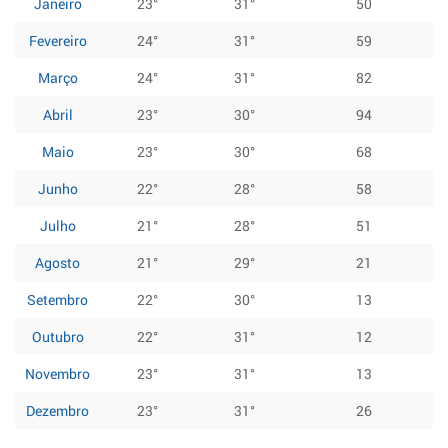
Janeiro
23°
31°
50
Fevereiro
24°
31°
59
Março
24°
31°
82
Abril
23°
30°
94
Maio
23°
30°
68
Junho
22°
28°
58
Julho
21°
28°
51
Agosto
21°
29°
21
Setembro
22°
30°
13
Outubro
22°
31°
12
Novembro
23°
31°
13
Dezembro
23°
31°
26