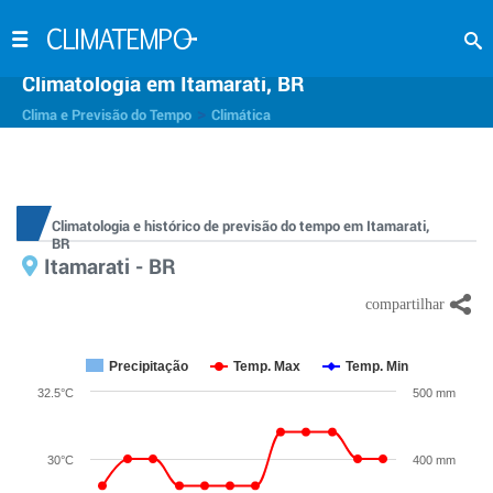
Climatologia em Itamarati, BR
>
Clima e Previsão do Tempo
Climática
Climatologia e histórico de previsão do tempo em Itamarati,
BR
Itamarati - BR
Precipitação
Temp. Max
Temp. Min
32.5°C
500 mm
30°C
400 mm