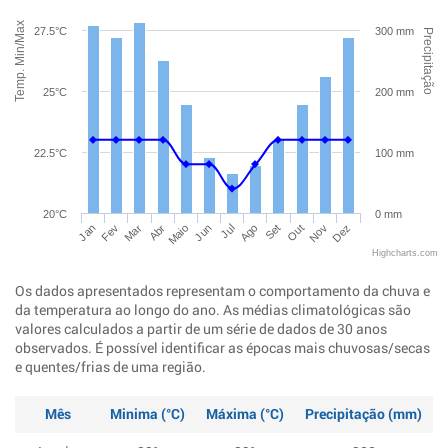
Temp. Min/Max
27.5°C
300 mm
Precipitação
25°C
200 mm
22.5°C
100 mm
20°C
0 mm
Jan
Abr
Jul
Out
Mar
Jun
Set
Dez
Fev
Maio
Ago
Nov
Highcharts.com
Os dados apresentados representam o comportamento da chuva e
da temperatura ao longo do ano. As médias climatológicas são
valores calculados a partir de um série de dados de 30 anos
observados. É possível identificar as épocas mais chuvosas/secas
e quentes/frias de uma região.
Mês
Minima (°C)
Máxima (°C)
Precipitação (mm)