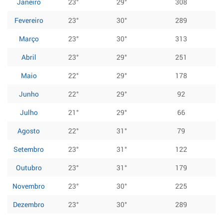
Janeiro
23°
29°
308
Fevereiro
23°
30°
289
Março
23°
30°
313
Abril
23°
29°
251
Maio
22°
29°
178
Junho
22°
29°
92
Julho
21°
29°
66
Agosto
22°
31°
79
Setembro
23°
31°
122
Outubro
23°
31°
179
Novembro
23°
30°
225
Dezembro
23°
30°
289