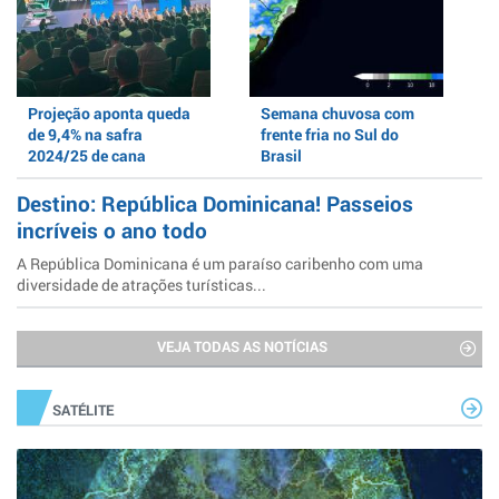
Projeção aponta queda
Semana chuvosa com
de 9,4% na safra
frente fria no Sul do
2024/25 de cana
Brasil
Destino: República Dominicana! Passeios
incríveis o ano todo
A República Dominicana é um paraíso caribenho com uma
diversidade de atrações turísticas...
VEJA TODAS AS NOTÍCIAS
SATÉLITE