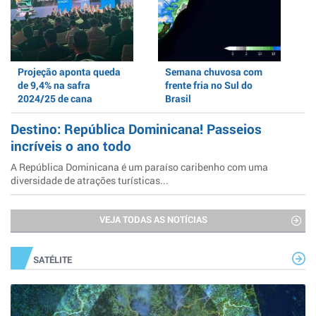
Projeção aponta queda
Semana chuvosa com
de 9,4% na safra
frente fria no Sul do
2024/25 de cana
Brasil
Destino: República Dominicana! Passeios
incríveis o ano todo
A República Dominicana é um paraíso caribenho com uma
diversidade de atrações turísticas...
VEJA TODAS AS NOTÍCIAS
SATÉLITE