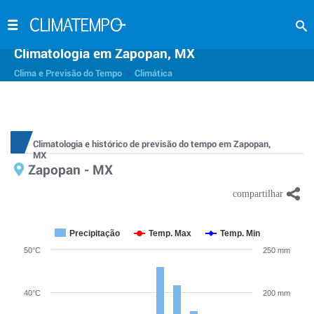
Climatologia em Zapopan, MX
>
Clima e Previsão do Tempo
Climática
Climatologia e histórico de previsão do tempo em Zapopan,
MX
Zapopan - MX
Precipitação
Temp. Max
Temp. Min
50°C
250 mm
40°C
200 mm