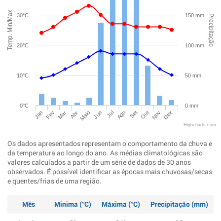
Temp. Min/Max
30°C
150 mm
Precipitação
20°C
100 mm
10°C
50 mm
0°C
0 mm
Jan
Abr
Jul
Out
Mar
Jun
Set
Dez
Fev
Maio
Ago
Nov
Highcharts.com
Os dados apresentados representam o comportamento da chuva e
da temperatura ao longo do ano. As médias climatológicas são
valores calculados a partir de um série de dados de 30 anos
observados. É possível identificar as épocas mais chuvosas/secas
e quentes/frias de uma região.
Mês
Minima (°C)
Máxima (°C)
Precipitação (mm)