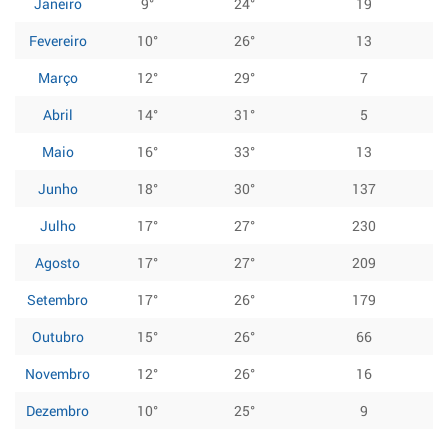
Janeiro
9°
24°
19
Fevereiro
10°
26°
13
Março
12°
29°
7
Abril
14°
31°
5
Maio
16°
33°
13
Junho
18°
30°
137
Julho
17°
27°
230
Agosto
17°
27°
209
Setembro
17°
26°
179
Outubro
15°
26°
66
Novembro
12°
26°
16
Dezembro
10°
25°
9