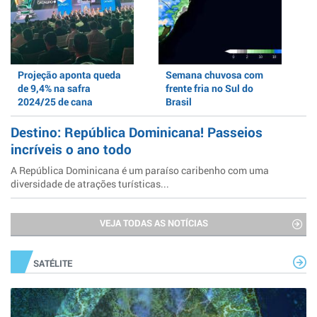
Projeção aponta queda
Semana chuvosa com
de 9,4% na safra
frente fria no Sul do
2024/25 de cana
Brasil
Destino: República Dominicana! Passeios
incríveis o ano todo
A República Dominicana é um paraíso caribenho com uma
diversidade de atrações turísticas...
VEJA TODAS AS NOTÍCIAS
SATÉLITE