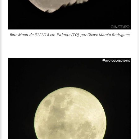
Blue Moon de 31/1/18 em Palmas (TO), por Gleive Marcio Rodrigues