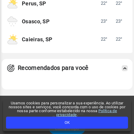
Perus, SP
22°
22°
Osasco, SP
23°
23°
Caieiras, SP
22°
22°
Recomendados para você
Usamos cookies para personalizar a sua experiência. Ao utilizar
nossos sites e serviços, você concorda com o uso de cookies por
nossa parte conforme estabelecido na nossa
Política de
privacidade
.
Baixe os apps
OK
Climatempo