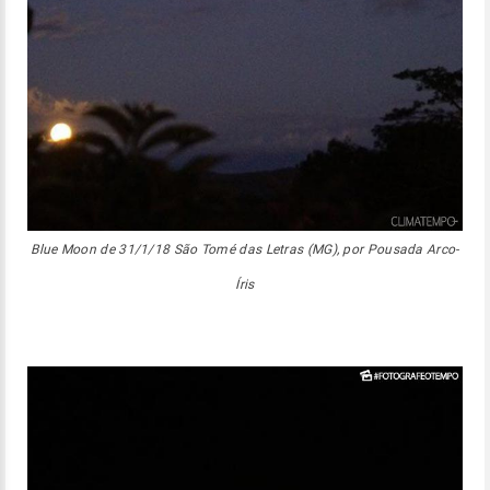
Blue Moon de 31/1/18 São Tomé das Letras (MG), por Pousada Arco-
Íris