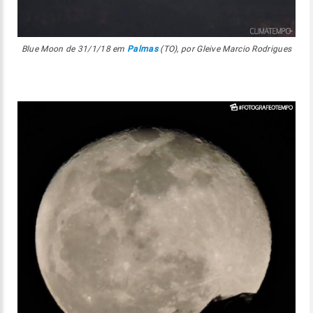
Blue Moon de 31/1/18 em
Palmas
(TO), por Gleive Marcio Rodrigues