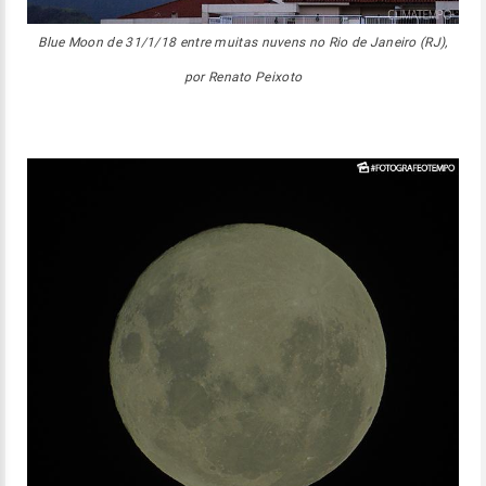
Blue Moon de 31/1/18 entre muitas nuvens no Rio de Janeiro (RJ),
por Renato Peixoto