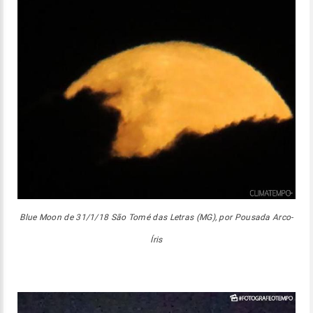
Blue Moon de 31/1/18 São Tomé das Letras (MG), por Pousada Arco-
Íris