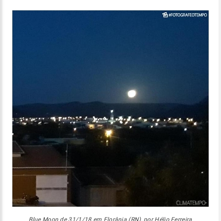
Blue Moon de 31/1/18 em Florânia (RN), por Hélio Ferreira