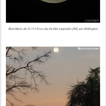
Blue Moon de 31/1/18 no céu de São Leopoldo (RS), por Welington