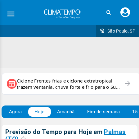
Faç
seu
logi
São Paulo, SP
Ciclone Frentes frias e ciclone extratropical
arrow_forward
newspaper
trazem ventania, chuva forte e frio para o Sul
e Sudeste
Agora
Hoje
Amanhã
Fim de semana
15 
Previsão do Tempo para Hoje
em
Palmas