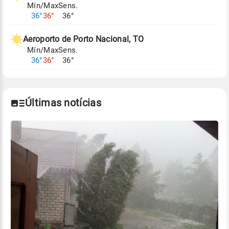
Mín/Max
Sens.
Para obter mais informações sobre os dados
36°
36°
36°
climáticos,
clique aqui.
Aeroporto de Porto Nacional, TO
Mín/Max
Sens.
36°
36°
36°
Últimas notícias