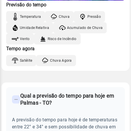
Previsão do tempo
Temperatura
Chuva
Pressão
Umidade Relativa
Acumulado de Chuva
Vento
Risco de Incêndio
Tempo agora
Satélite
Chuva Agora
FAQ
CLIMA,
PREVISÃO
Qual a previsão do tempo para hoje em
-
DO
Palmas - TO?
TEMPO
Perguntas
HOJE
E
frequentes
NOTÍCIAS
EM
A previsão do tempo para hoje é de temperaturas
sobre
PALMAS
entre 22° e 34° e sem possibilidade de chuva em
-
chuva