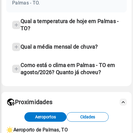
TO
Palmas - TO.
e
temperatura
Qual a temperatura de hoje em Palmas -
TO?
Qual a média mensal de chuva?
Como está o clima em Palmas - TO em
agosto/2026? Quanto já choveu?
Fonte: 30 anos de dados de reanálise ERA5.
Proximidades
Fonte: dados combinados de estações
Aeroportos
Cidades
meteorológicas e satélite do Centro de Previsão
de Tempo e Estudos Climáticos (CPTEC).
Aeroporto de Palmas, TO