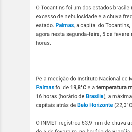
O Tocantins foi um dos estados brasilei
excesso de nebulosidade e a chuva fre
estado.
Palmas
, a capital do Tocantins
agora nesta segunda-feira, 5 de fever
horas.
Pela medição do Instituto Nacional de
Palmas
foi de
19,8°C
e a
temperatura m
16 horas (horário de
Brasília
), a máxima
capitais atrás de
Belo Horizonte
(22,0°C)
O INMET registrou 63,9 mm de chuva ac
de 5 de fevereiro, no horário de Brasíli