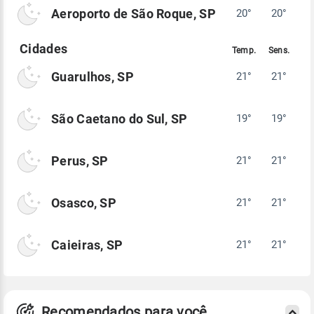
Aeroporto de São Roque, SP
20°
20°
Guarulhos, SP
21°
21°
São Caetano do Sul, SP
19°
19°
Perus, SP
21°
21°
Osasco, SP
21°
21°
Caieiras, SP
21°
21°
Recomendados para você