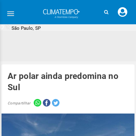
Faç
seu
logi
São Paulo, SP
Ar polar ainda predomina no
Sul
Compartilhar