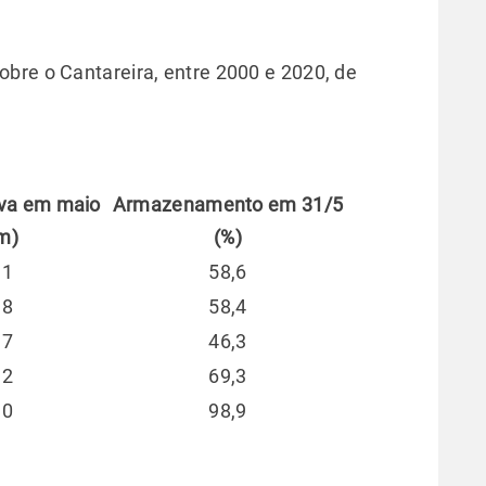
bre o Cantareira, entre 2000 e 2020, de
uva em maio
Armazenamento em 31/5
m)
(%)
,1
58,6
,8
58,4
,7
46,3
,2
69,3
,0
98,9