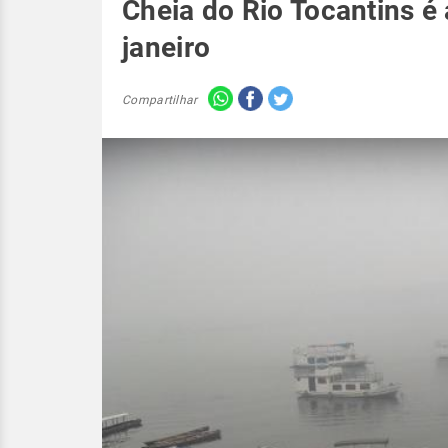
Cheia do Rio Tocantins é
janeiro
Compartilhar