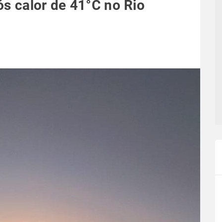
ós calor de 41°C no Rio