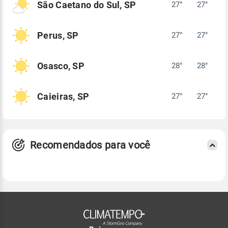
São Caetano do Sul, SP
27°
27°
Perus, SP
27°
27°
Osasco, SP
28°
28°
Caieiras, SP
27°
27°
Recomendados para você