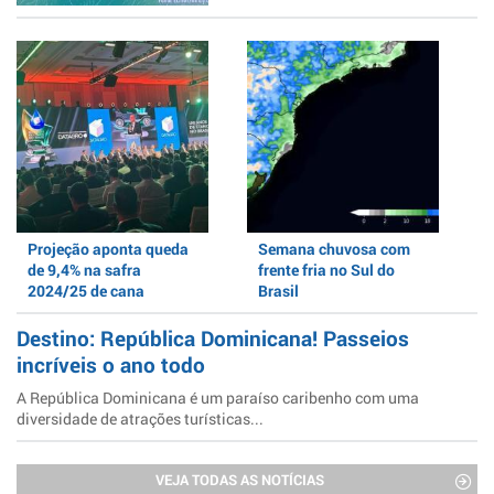
Projeção aponta queda
Semana chuvosa com
de 9,4% na safra
frente fria no Sul do
2024/25 de cana
Brasil
Destino: República Dominicana! Passeios
incríveis o ano todo
A República Dominicana é um paraíso caribenho com uma
diversidade de atrações turísticas...
VEJA TODAS AS NOTÍCIAS