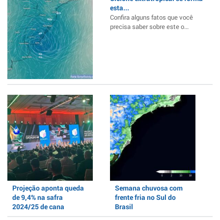
esta...
Confira alguns fatos que você
precisa saber sobre este o...
Projeção aponta queda
Semana chuvosa com
de 9,4% na safra
frente fria no Sul do
2024/25 de cana
Brasil