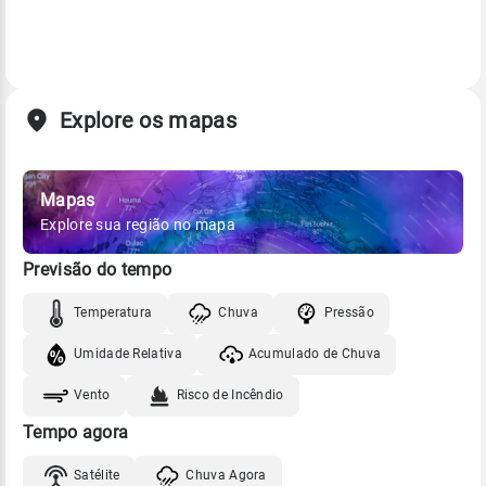
Explore os mapas
Mapas
Explore sua região no mapa
Previsão do tempo
Temperatura
Chuva
Pressão
Umidade Relativa
Acumulado de Chuva
Vento
Risco de Incêndio
Tempo agora
Satélite
Chuva Agora