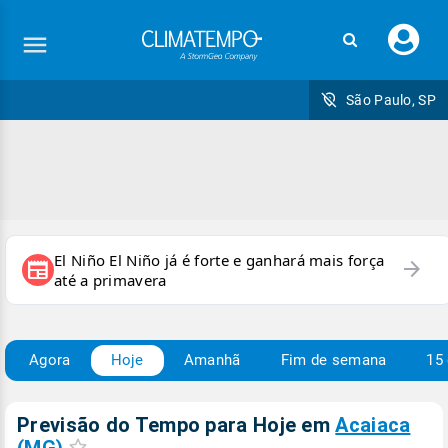
Faç
seu
logi
São Paulo, SP
El Niño El Niño já é forte e ganhará mais força
arrow_forward
newspaper
até a primavera
Agora
Hoje
Amanhã
Fim de semana
15 
Previsão do Tempo para Hoje
em
Acaiaca