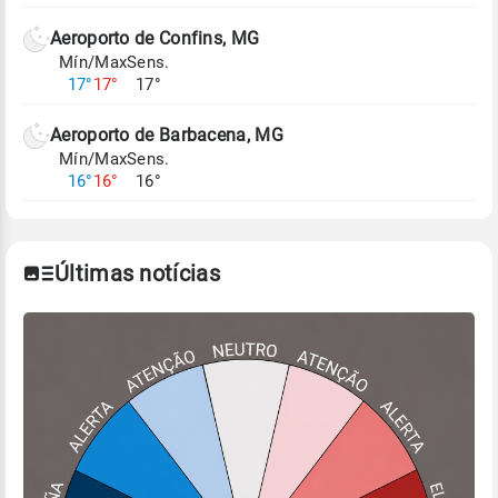
Aeroporto de Confins, MG
Mín/Max
Sens.
17°
17°
17°
Aeroporto de Barbacena, MG
Mín/Max
Sens.
16°
16°
16°
Últimas notícias