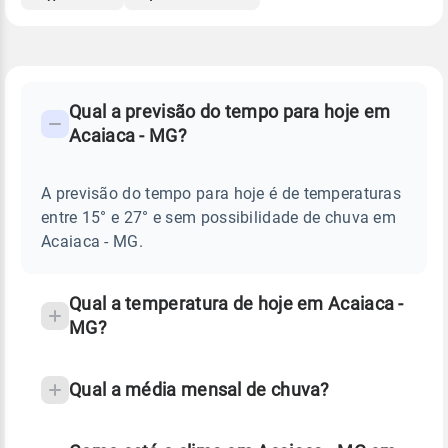
FAQ
CLIMA,
PREVISÃO
Qual a previsão do tempo para hoje em
-
DO
Acaiaca - MG?
TEMPO
Perguntas
HOJE
E
frequentes
NOTÍCIAS
EM
A previsão do tempo para hoje é de temperaturas
sobre
ACAIACA
entre 15° e 27° e sem possibilidade de chuva em
-
chuva
MG
Acaiaca - MG.
e
temperatura
Qual a temperatura de hoje em Acaiaca -
MG?
Qual a média mensal de chuva?