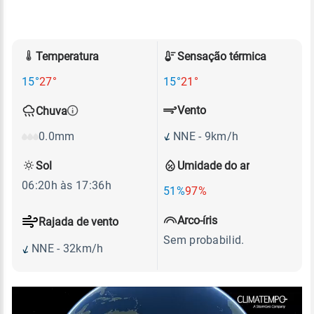
Temperatura
Sensação térmica
15°
27°
15°
21°
Vento
Chuva
NNE - 9km/h
0.0mm
Sol
Umidade do ar
06:20h às 17:36h
51%
97%
Arco-íris
Rajada de vento
Sem probabilid.
NNE - 32km/h