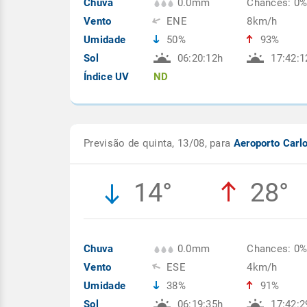
Chuva
0.0mm
Chances: 0
Vento
ENE
8km/h
Umidade
50%
93%
Sol
06:20:12h
17:42:1
Índice UV
ND
Previsão de quinta, 13/08, para
Aeroporto Carl
14°
28°
Chuva
0.0mm
Chances: 0
Vento
ESE
4km/h
Umidade
38%
91%
Sol
06:19:35h
17:42:2