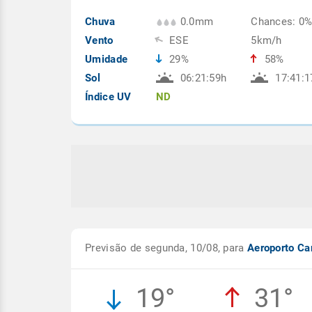
Chuva
0.0mm
Chances: 0
Vento
ESE
5km/h
Umidade
29%
58%
Sol
06:21:59h
17:41:1
Índice UV
ND
Previsão de segunda, 10/08, para
Aeroporto Ca
19°
31°