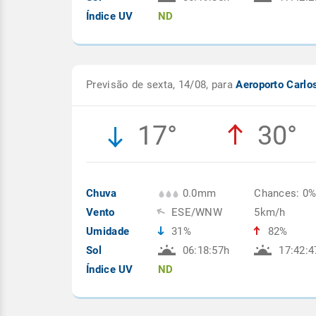
Índice UV
ND
Previsão de sexta, 14/08, para
Aeroporto Carlo
17°
30°
Chuva
0.0mm
Chances: 0
Vento
ESE/WNW
5km/h
Umidade
31%
82%
Sol
06:18:57h
17:42:4
Índice UV
ND