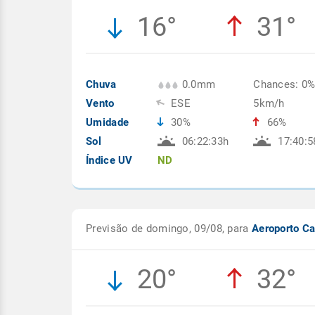
16°
31°
Chuva
0.0mm
Chances: 0
Vento
ESE
5km/h
Umidade
30%
66%
Sol
06:22:33h
17:40:5
Índice UV
ND
Previsão de domingo, 09/08, para
Aeroporto Ca
20°
32°