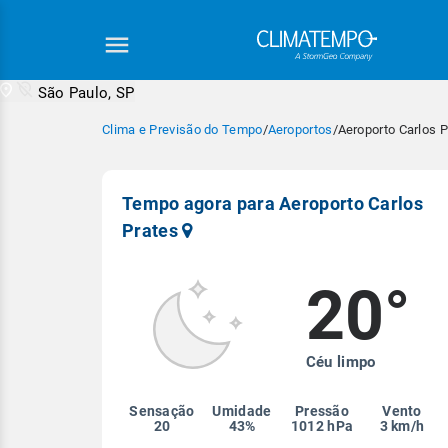
São Paulo, SP
Clima e Previsão do Tempo
/
Aeroportos
/
Aeroporto Carlos P
Tempo agora para Aeroporto Carlos
Prates
20°
Equipe Cli
Céu limpo
Sensação
Umidade
Pressão
Vento
20
43%
1012 hPa
3 km/h