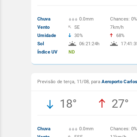
Chuva
0.0mm
Chances: 0
Vento
SE
7km/h
Umidade
30%
68%
Sol
06:21:24h
17:41:3
Índice UV
ND
Previsão de terça, 11/08, para
Aeroporto Carlo
18°
27°
Chuva
0.0mm
Chances: 0