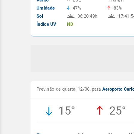
Vento
ESE
11km/h
Umidade
47%
83%
Sol
06:20:49h
17:41:5
Índice UV
ND
Previsão de quarta, 12/08, para
Aeroporto Carl
15°
25°