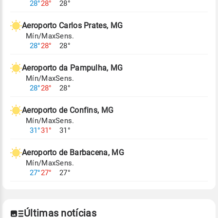
28°
28°
28°
climáticos,
clique aqui.
Aeroporto Carlos Prates, MG
Mín/Max
Sens.
28°
28°
28°
Aeroporto da Pampulha, MG
Mín/Max
Sens.
28°
28°
28°
Aeroporto de Confins, MG
Mín/Max
Sens.
31°
31°
31°
Aeroporto de Barbacena, MG
Mín/Max
Sens.
27°
27°
27°
Últimas notícias