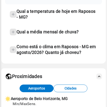
temperatura
Qual a temperatura de hoje em Raposos
- MG?
Qual a média mensal de chuva?
Como está o clima em Raposos - MG em
agosto/2026? Quanto já choveu?
Fonte: 30 anos de dados de reanálise ERA5.
Proximidades
Fonte: dados combinados de estações
Aeroportos
Cidades
meteorológicas e satélite do Centro de Previsão
de Tempo e Estudos Climáticos (CPTEC).
Aeroporto de Belo Horizonte, MG
Mín/Max
Sens.
Para obter mais informações sobre os dados