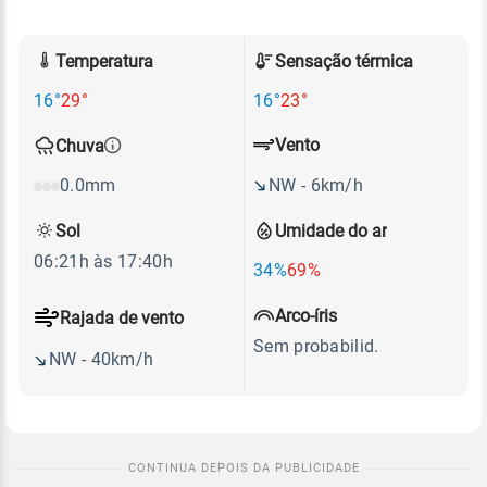
Temperatura
Sensação térmica
16°
29°
16°
23°
Vento
Chuva
NW - 6km/h
0.0mm
Sol
Umidade do ar
06:21h às 17:40h
34%
69%
Arco-íris
Rajada de vento
Sem probabilid.
NW - 40km/h