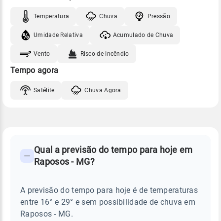
Temperatura
Chuva
Pressão
Umidade Relativa
Acumulado de Chuva
Vento
Risco de Incêndio
Tempo agora
Satélite
Chuva Agora
FAQ
CLIMA,
PREVISÃO
Qual a previsão do tempo para hoje em
-
DO
Raposos - MG?
TEMPO
Perguntas
HOJE
E
frequentes
NOTÍCIAS
EM
A previsão do tempo para hoje é de temperaturas
sobre
RAPOSOS
entre 16° e 29° e sem possibilidade de chuva em
-
chuva
MG
Raposos - MG.
e