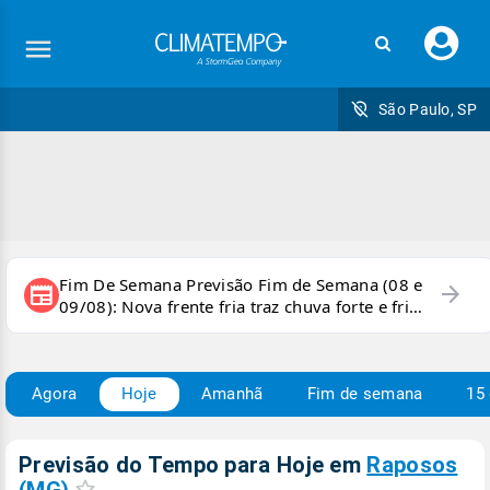
Faç
seu
logi
São Paulo, SP
Fim De Semana Previsão Fim de Semana (08 e
arrow_forward
newspaper
09/08): Nova frente fria traz chuva forte e frio
para áreas do país
Agora
Hoje
Amanhã
Fim de semana
15 
Previsão do Tempo para Hoje
em
Raposos