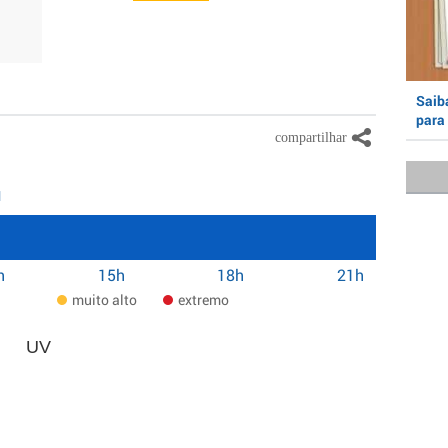
Saiba
para 
1
h
15h
18h
21h
muito alto
extremo
UV