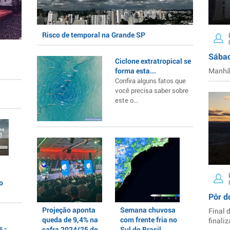
Risco de temporal na Grande SP
Sábad
Ciclone extratropical se
forma esta...
Manhã 
Confira alguns fatos que
você precisa saber sobre
este o...
a
o
Pôr d
Projeção aponta
Semana chuvosa
Final 
queda de 9,4% na
com frente fria no
finaliz
 -
safra 2024/25 de
Sul do Brasil