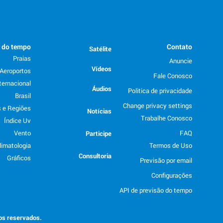
o do tempo
Contato
Satélite
Praias
Anuncie
Vídeos
Aeroportos
Fale Conosco
ternacional
Áudios
Politica de privacidade
Brasil
Change privacy settings
 e Regiões
Notícias
Trabalhe Conosco
Índice Uv
Vento
FAQ
Participe
limatologia
Termos de Uso
Consultoria
Gráficos
Previsão por email
Configurações
API de previsão do tempo
tos reservados.