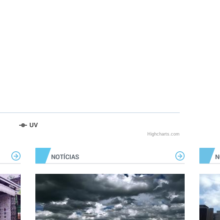
UV
Highcharts.com
NOTÍCIAS
N