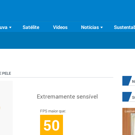
uva
Satélite
Vídeos
Notícias
Sustentab
 PELE
N
Extremamente sensível
S
FPS maior que:
50