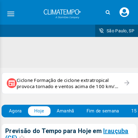
Faç
seu
logi
São Paulo, SP
Ciclone Formação de ciclone extratropical
arrow_forward
newspaper
provoca tornado e ventos acima de 100 km/h
no RS
Agora
Hoje
Amanhã
Fim de semana
15 
Previsão do Tempo para Hoje
em
Irauçuba