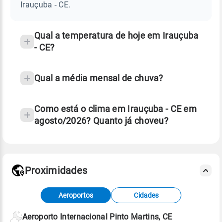
CE
Irauçuba - CE.
e
temperatura
Qual a temperatura de hoje em Irauçuba
- CE?
Qual a média mensal de chuva?
Como está o clima em Irauçuba - CE em
agosto/2026? Quanto já choveu?
Fonte: 30 anos de dados de reanálise ERA5.
Proximidades
Fonte: dados combinados de estações
Aeroportos
Cidades
meteorológicas e satélite do Centro de Previsão
de Tempo e Estudos Climáticos (CPTEC).
Aeroporto Internacional Pinto Martins, CE