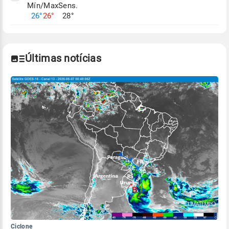
Mín/Max
Sens.
Para obter mais informações sobre os dados
26°
26°
28°
climáticos,
clique aqui.
Últimas notícias
Ciclone