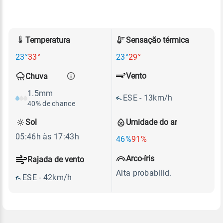
Temperatura
Sensação térmica
23°
33°
23°
29°
Vento
Chuva
1.5mm
ESE - 13km/h
40% de chance
Sol
Umidade do ar
05:46h às 17:43h
46%
91%
Arco-íris
Rajada de vento
Alta probabilid.
ESE - 42km/h