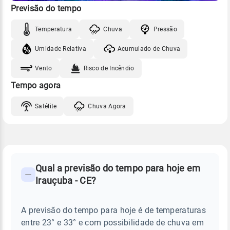
Previsão do tempo
Temperatura
Chuva
Pressão
Umidade Relativa
Acumulado de Chuva
Vento
Risco de Incêndio
Tempo agora
Satélite
Chuva Agora
FAQ
CLIMA,
PREVISÃO
Qual a previsão do tempo para hoje em
-
DO
Irauçuba - CE?
TEMPO
Perguntas
HOJE
E
frequentes
NOTÍCIAS
EM
A previsão do tempo para hoje é de temperaturas
sobre
IRAUÇUBA
entre 23° e 33° e com possibilidade de chuva em
-
chuva