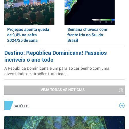
Projeção aponta queda
Semana chuvosa com
de 9,4% na safra
frente fria no Sul do
2024/25 de cana
Brasil
Destino: República Dominicana! Passeios
incríveis o ano todo
A República Dominicana é um paraíso caribenho com uma
diversidade de atrações turísticas...
VEJA TODAS AS NOTÍCIAS
SATÉLITE