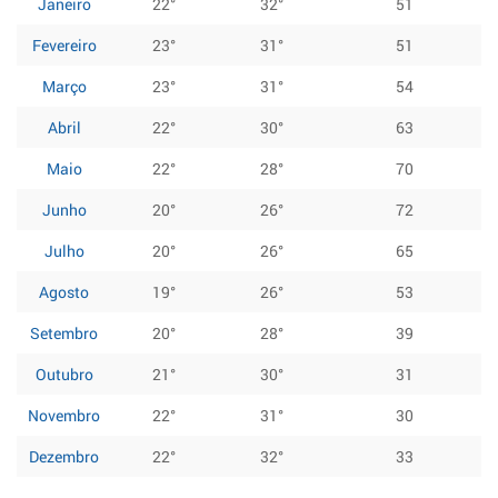
Janeiro
22°
32°
51
Fevereiro
23°
31°
51
Março
23°
31°
54
Abril
22°
30°
63
Maio
22°
28°
70
Junho
20°
26°
72
Julho
20°
26°
65
Agosto
19°
26°
53
Setembro
20°
28°
39
Outubro
21°
30°
31
Novembro
22°
31°
30
Dezembro
22°
32°
33