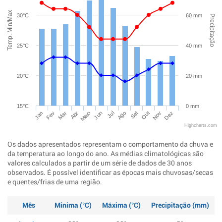
Temp. Min/Max
30°C
60 mm
Precipitação
25°C
40 mm
20°C
20 mm
15°C
0 mm
Jan
Abr
Jul
Out
Mar
Jun
Set
Dez
Fev
Maio
Ago
Nov
Highcharts.com
Os dados apresentados representam o comportamento da chuva e
da temperatura ao longo do ano. As médias climatológicas são
valores calculados a partir de um série de dados de 30 anos
observados. É possível identificar as épocas mais chuvosas/secas
e quentes/frias de uma região.
Mês
Minima (°C)
Máxima (°C)
Precipitação (mm)