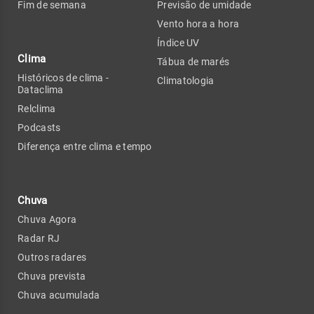
Fim de semana
Previsão de umidade
Vento hora a hora
Índice UV
Clima
Tábua de marés
Históricos de clima -
Climatologia
Dataclima
Relclima
Podcasts
Diferença entre clima e tempo
Chuva
Chuva Agora
Radar RJ
Outros radares
Chuva prevista
Chuva acumulada