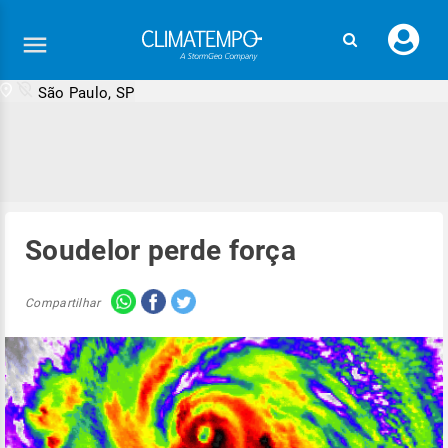
Faç
seu
logi
São Paulo, SP
Soudelor perde força
Compartilhar