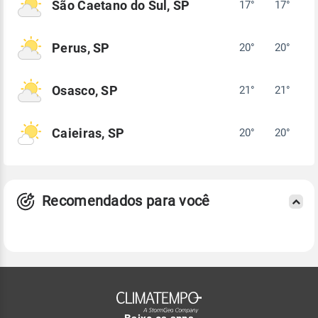
São Caetano do Sul, SP
17°
17°
Perus, SP
20°
20°
Osasco, SP
21°
21°
Caieiras, SP
20°
20°
Recomendados para você