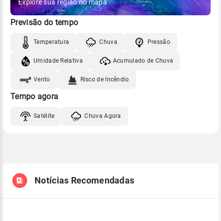
Explore sua região no mapa
Previsão do tempo
Temperatura
Chuva
Pressão
Umidade Relativa
Acumulado de Chuva
Vento
Risco de Incêndio
Tempo agora
Satélite
Chuva Agora
Notícias Recomendadas