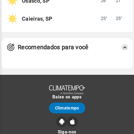
Osasco, SP
26°
27°
Caieiras, SP
25°
25°
Recomendados para você
Baixe os apps
Climatempo
Siga-nos