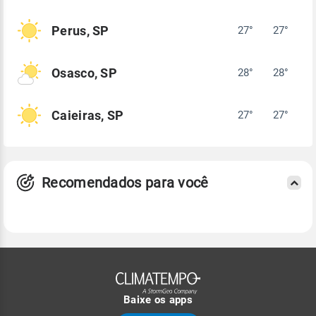
Perus, SP
27°
27°
Osasco, SP
28°
28°
Caieiras, SP
27°
27°
Recomendados para você
Baixe os apps