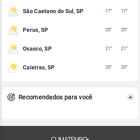
São Caetano do Sul, SP
17°
17°
Perus, SP
20°
20°
Osasco, SP
21°
21°
Caieiras, SP
20°
20°
Recomendados para você