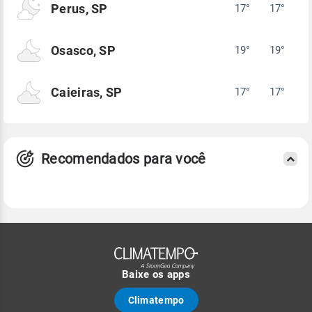
Perus, SP
17°
17°
Osasco, SP
19°
19°
Caieiras, SP
17°
17°
Recomendados para você
Baixe os apps
Climatempo