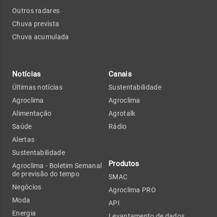
Outros radares
Chuva prevista
Chuva acumulada
Notícias
Canais
Últimas notícias
Sustentabilidade
Agroclima
Agroclima
Alimentação
Agrotalk
Saúde
Rádio
Alertas
Sustentabilidade
Produtos
Agroclima - Boletim Semanal
de previsão do tempo
SMAC
Negócios
Agroclima PRO
Moda
API
Energia
Levantamento de dados