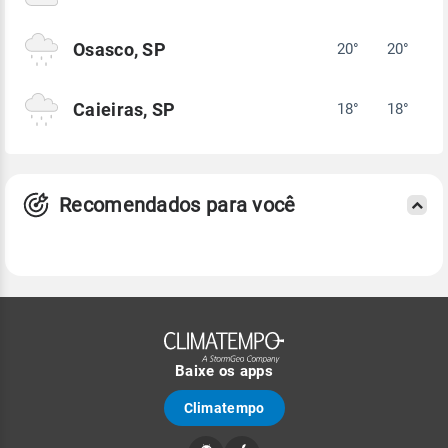
Osasco, SP
20°
20°
Caieiras, SP
18°
18°
Recomendados para você
Baixe os apps
Climatempo