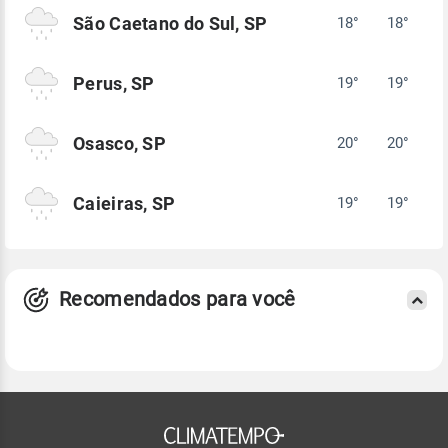
São Caetano do Sul, SP
18°
18°
Perus, SP
19°
19°
Osasco, SP
20°
20°
Caieiras, SP
19°
19°
Recomendados para você