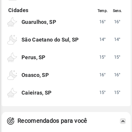
Guarulhos, SP
16°
16°
São Caetano do Sul, SP
14°
14°
Perus, SP
15°
15°
Osasco, SP
16°
16°
Caieiras, SP
15°
15°
Recomendados para você