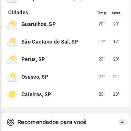
Guarulhos, SP
20°
20°
São Caetano do Sul, SP
17°
17°
Perus, SP
20°
20°
Osasco, SP
21°
21°
Caieiras, SP
20°
20°
Recomendados para você