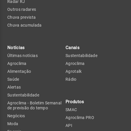
Radar RJ
Outros radares
Chuva prevista
Chuva acumulada
Notícias
Canais
Últimas notícias
Sustentabilidade
Agroclima
Agroclima
Alimentação
Agrotalk
Saúde
Rádio
Alertas
Sustentabilidade
Produtos
Agroclima - Boletim Semanal
de previsão do tempo
SMAC
Negócios
Agroclima PRO
Moda
API