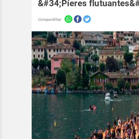
&#34;Píeres flutuantes&#
Compartilhar