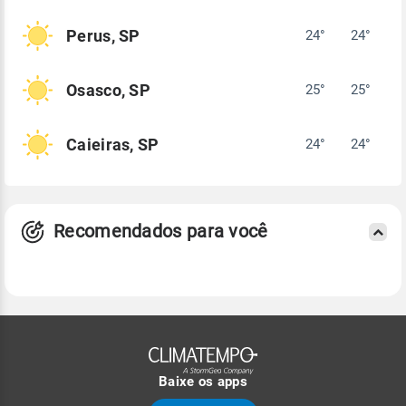
Perus, SP
24°
24°
Osasco, SP
25°
25°
Caieiras, SP
24°
24°
Recomendados para você
Baixe os apps