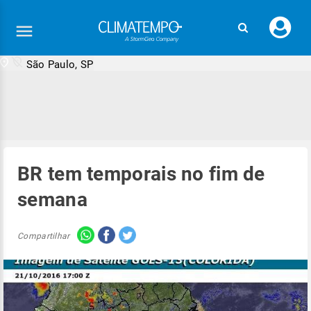
Faç
seu
logi
São Paulo, SP
BR tem temporais no fim de
semana
Compartilhar