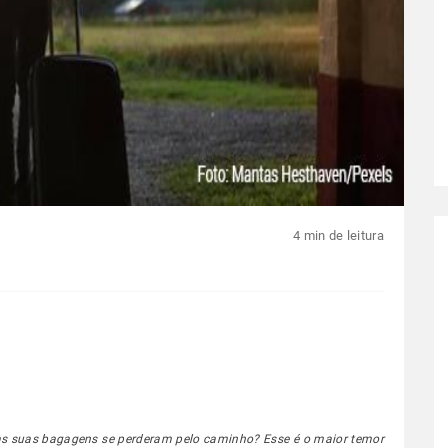
4 min de leitura
 as suas bagagens se perderam pelo caminho? Esse é o maior temor