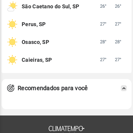
São Caetano do Sul, SP
26°
26°
Perus, SP
27°
27°
Osasco, SP
28°
28°
Caieiras, SP
27°
27°
Recomendados para você