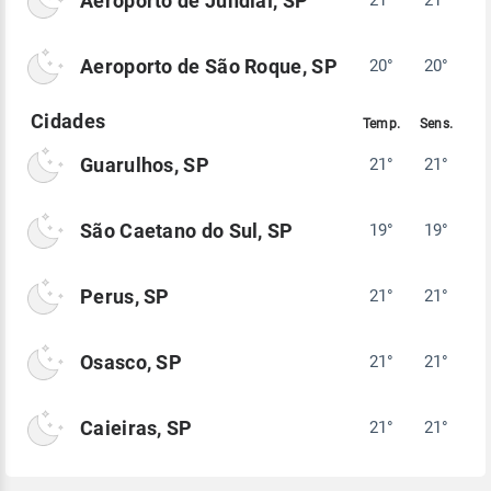
Aeroporto de Jundiaí, SP
Aeroporto de São Roque, SP
20°
20°
Guarulhos, SP
21°
21°
São Caetano do Sul, SP
19°
19°
Perus, SP
21°
21°
Osasco, SP
21°
21°
Caieiras, SP
21°
21°