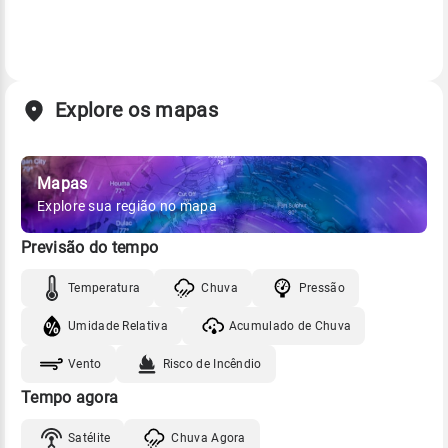
Explore os mapas
Mapas
Explore sua região no mapa
Previsão do tempo
Temperatura
Chuva
Pressão
Umidade Relativa
Acumulado de Chuva
Vento
Risco de Incêndio
Tempo agora
Satélite
Chuva Agora