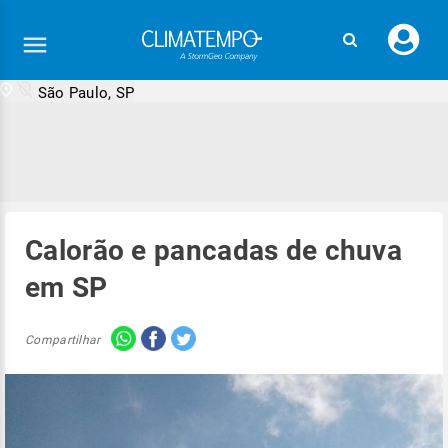
Faç
seu
logi
São Paulo, SP
Calorão e pancadas de chuva
em SP
Compartilhar