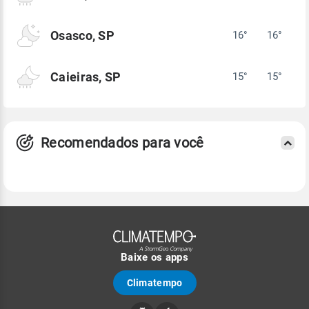
Osasco, SP
16°
16°
Caieiras, SP
15°
15°
Recomendados para você
Baixe os apps
Climatempo