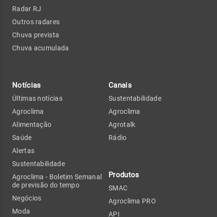
Radar RJ
Outros radares
Chuva prevista
Chuva acumulada
Notícias
Canais
Últimas notícias
Sustentabilidade
Agroclima
Agroclima
Alimentação
Agrotalk
Saúde
Rádio
Alertas
Sustentabilidade
Produtos
Agroclima - Boletim Semanal
de previsão do tempo
SMAC
Negócios
Agroclima PRO
Moda
API