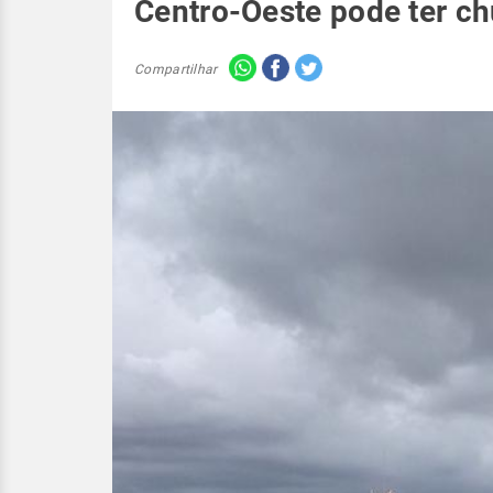
Centro-Oeste pode ter chu
Compartilhar