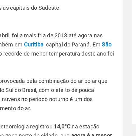
 as capitais do Sudeste
ril, foi a mais fria de 2018 até agora nas
também em
Curitiba
, capital do Paraná. Em
São
 o recorde de menor temperatura deste ano foi
provocada pela combinação do ar polar que
o Sul do Brasil, com o efeito de pouca
de nuvens no período noturno é um dos
amento do ar.
Meteorologia registrou
14,0°C
na estação
na zona norte da cidade, que
agora é a menor