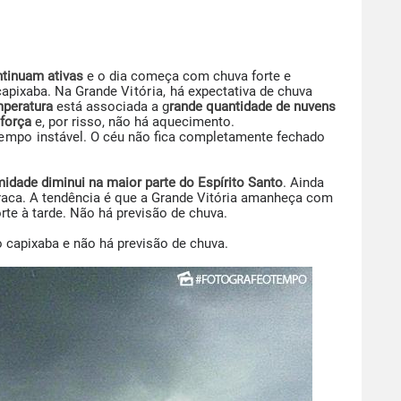
ontinuam ativas
e o dia começa com chuva forte e
 capixaba. Na Grande
Vitória, h
á expectativa de chuva
mperatura
está associada a g
rande quantidade de nuvens
força
e, por risso, não há aquecimento.
tempo
instável. O céu não fica completamente fechado
umidade diminui na maior parte do Espírito Santo
. Ainda
raca. A tendência é que a Grande Vitória amanheça com
orte à tarde. Não há previsão de chuva.
o capixaba e não há previsão de chuva.