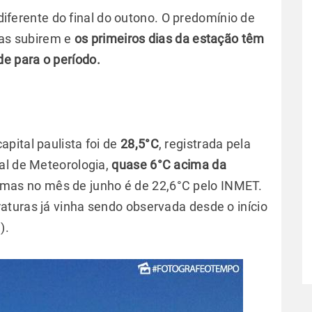
ferente do final do outono. O predomínio de
ras subirem e
os primeiros dias da estação têm
e para o período.
pital paulista foi de
28,5°C
, registrada pela
al de Meteorologia,
quase 6°C
acima da
as no mês de junho é de 22,6°C pelo INMET.
turas já vinha sendo observada desde o início
1).