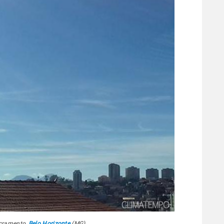
acramento,
Belo Horizonte
(MG)