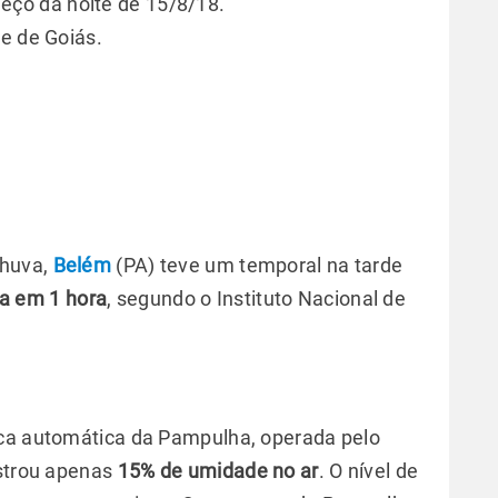
ço da noite de 15/8/18.
te de Goiás.
chuva,
Belém
(PA) teve um temporal na tarde
a em 1 hora
, segundo o Instituto Nacional de
ica automática da Pampulha, operada pelo
istrou apenas
15% de umidade no ar
. O nível de