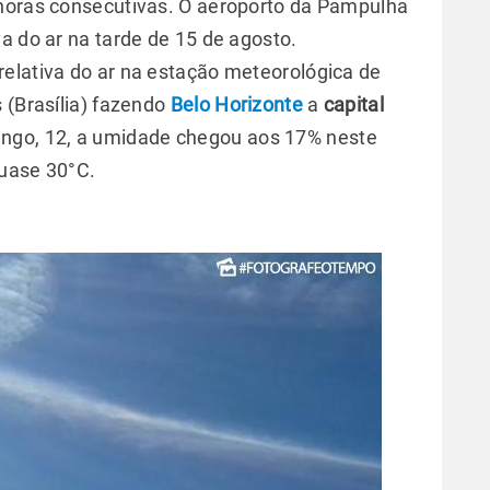
 horas consecutivas. O aeroporto da Pampulha
a do ar na tarde de 15 de agosto.
elativa do ar na estação meteorológica de
 (Brasília) fazendo
Belo Horizonte
a
capital
ingo, 12, a umidade chegou aos 17% neste
quase 30°C.