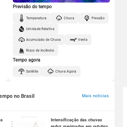
Previsão do tempo
Temperatura
Chuva
Pressão
Umidade Relativa
Acumulado de Chuva
Vento
Risco de Incêndio
Tempo agora
Satélite
Chuva Agora
tempo no Brasil
Mais notícias
ra
Intensificação das chuvas
reduz queimadas em outubro