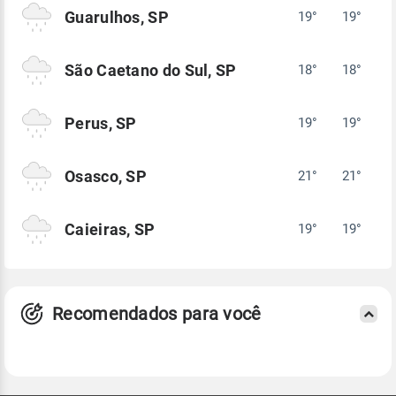
Guarulhos, SP
19°
19°
São Caetano do Sul, SP
18°
18°
Perus, SP
19°
19°
Osasco, SP
21°
21°
Caieiras, SP
19°
19°
Recomendados para você